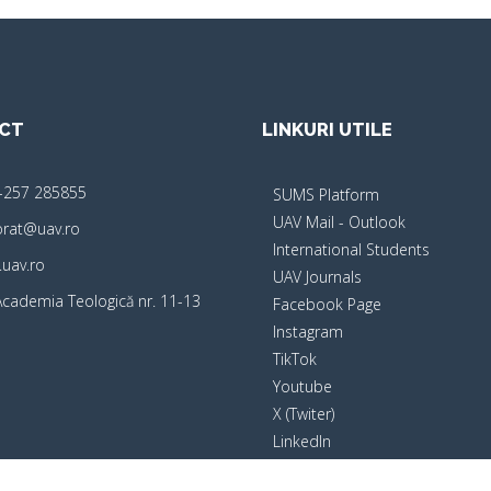
CT
LINKURI UTILE
-257 285855
SUMS Platform
UAV Mail - Outlook
orat@uav.ro
International Students
uav.ro
UAV Journals
 Academia Teologică nr. 11-13
Facebook Page
Instagram
TikTok
Youtube
X (Twiter)
LinkedIn