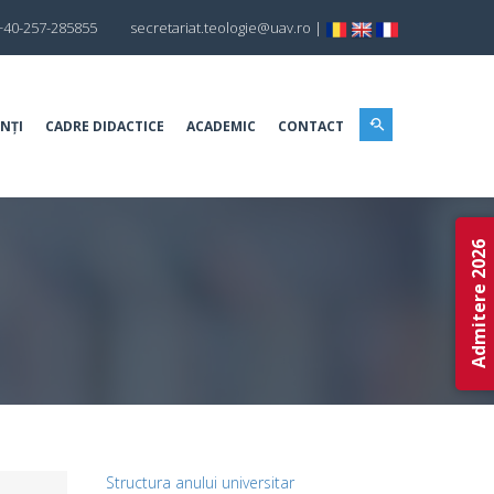
+40-257-285855
secretariat.teologie@uav.ro
|
NȚI
CADRE DIDACTICE
ACADEMIC
CONTACT
Admitere 2026
Structura anului universitar