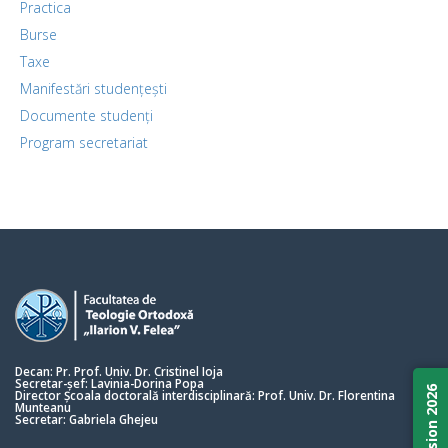
Practica
Burse
Taxe
Manifestări studențești
Documente studenți
Program secretariat
Decan: Pr. Prof. Univ. Dr. Cristinel Ioja
Secretar-șef: Lavinia-Dorina Popa
Admission 2026
Director Școala doctorală interdisciplinară: Prof. Univ. Dr. Florentina
Munteanu
Secretar: Gabriela Ghejeu