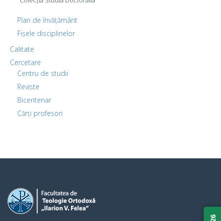
Colecția Studia Doctoralia
Plan de învățământ
Fișele disciplinelor
Calitate
Cercetare
Centru de studii
Reviste
Bicentenar
Cărți profesori