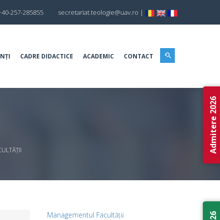
+40-257-285855
secretariat.teologie@uav.ro
|
NȚI
CADRE DIDACTICE
ACADEMIC
CONTACT
Admitere 2026
ULTĂȚII
Managementul Facultății