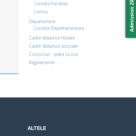
Admission 2026
Consiliul Facultății
Comisii
Departament
Consiliul Departamentului
Cadre didactice titulare
Cadre didactice asociate
Concursuri - plata cu ora
Regulamente
ALTELE