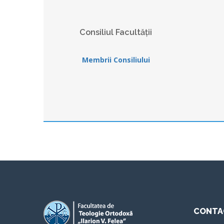
Consiliul Facultății
Membrii Consiliului
CONTA